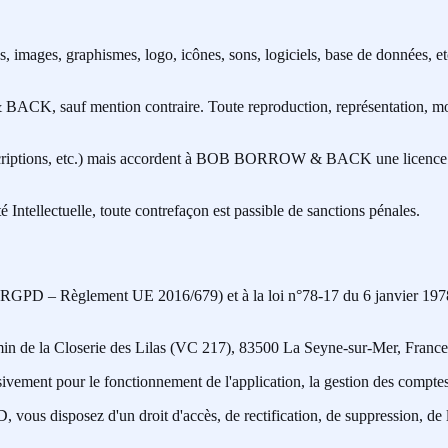
ages, graphismes, logo, icônes, sons, logiciels, base de données, etc.) e
CK, sauf mention contraire. Toute reproduction, représentation, modif
descriptions, etc.) mais accordent à BOB BORROW & BACK une licence d'
Intellectuelle, toute contrefaçon est passible de sanctions pénales.
 (RGPD – Règlement UE 2016/679) et à la loi n°78-17 du 6 janvier
a Closerie des Lilas (VC 217), 83500 La Seyne-sur-Mer, France
ivement pour le fonctionnement de l'application, la gestion des comptes u
ous disposez d'un droit d'accès, de rectification, de suppression, de l